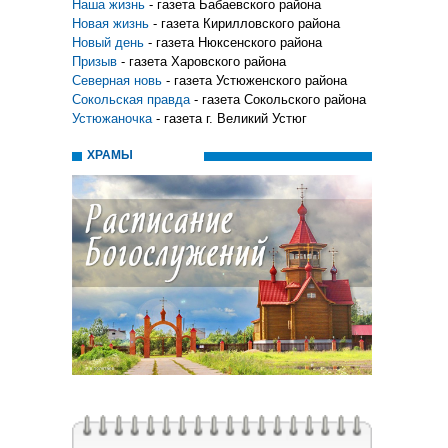
Наша жизнь
- газета Бабаевского района
Новая жизнь
- газета Кирилловского района
Новый день
- газета Нюксенского района
Призыв
- газета Харовского района
Северная новь
- газета Устюженского района
Сокольская правда
- газета Сокольского района
Устюжаночка
- газета г. Великий Устюг
ХРАМЫ