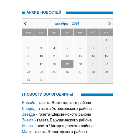
АРХИВ НОВОСТЕЙ
декабрь
2024
пон
втр
срд
чет
пят
суб
вск
1
2
3
4
5
6
7
8
9
10
11
12
13
14
15
16
17
18
19
20
21
22
23
24
25
26
27
28
29
30
31
НОВОСТИ ВОЛОГОДЧИНЫ
Борьба
- газета Вожегодского района
Вперёд
- газета Устюженского района
Звезда
- газета Шекснинского района
Знамя
- газета Бабушкинского района
Искра
- газета Чагодощенского района
Маяк
- газета Вологодского района