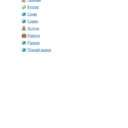
Куплю
Сдам
Сниму
Услуги
Работа
Разное
Птичий рынок