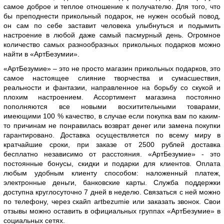
самое доброе и теплое отношение к получателю. Для того, что
бы преподнести прикольный подарок, не нужен особый повод,
он сам по себе заставит человека улыбнуться и подымить
настроение в любой даже самый пасмурный день. Огромное
количество самых разнообразных прикольных подарков можно
найти в «АртБезумии».
«АртБезумие» – это не просто магазин прикольных подарков, это
самое настоящее слияние творчества и сумасшествия,
реальности и фантазии, направленное на борьбу со скукой и
плохим настроением. Ассортимент магазина постоянно
пополняются все новыми восхитительными товарами,
имеющими 100 % качество, в случае если покупка вам по каким-
то причинам не понравилась возврат денег или замена покупки
гарантировано. Доставка осуществляется по всему миру в
кратчайшие сроки, при заказе от 2500 рублей доставка
бесплатно независимо от расстояния. «АртБезумие» - это
постоянные бонусы, скидки и подарки для клиентов. Оплата
любым удобным клиенту способом: наложенный платеж,
электронные деньги, банковские карты. Служба поддержки
доступна круглосуточно 7 дней в неделю. Связаться с ней можно
по телефону, через скайп artbezumie или заказать звонок. Свои
отзывы можно оставить в официальных группах «АртБезумие» в
социальных сетях.