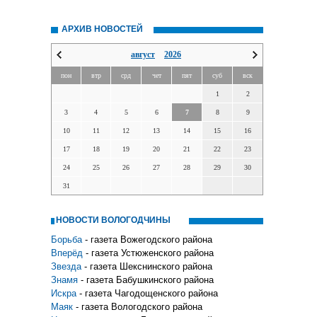
АРХИВ НОВОСТЕЙ
август
2026
пон
втр
срд
чет
пят
суб
вск
1
2
3
4
5
6
7
8
9
10
11
12
13
14
15
16
17
18
19
20
21
22
23
24
25
26
27
28
29
30
31
НОВОСТИ ВОЛОГОДЧИНЫ
Борьба
- газета Вожегодского района
Вперёд
- газета Устюженского района
Звезда
- газета Шекснинского района
Знамя
- газета Бабушкинского района
Искра
- газета Чагодощенского района
Маяк
- газета Вологодского района