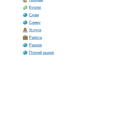
Куплю
Сдам
Сниму
Услуги
Работа
Разное
Птичий рынок