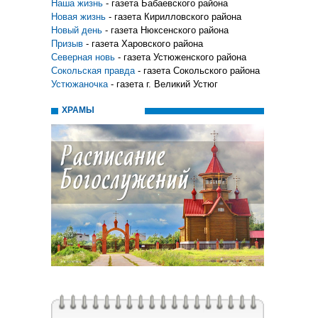
Наша жизнь
- газета Бабаевского района
Новая жизнь
- газета Кирилловского района
Новый день
- газета Нюксенского района
Призыв
- газета Харовского района
Северная новь
- газета Устюженского района
Сокольская правда
- газета Сокольского района
Устюжаночка
- газета г. Великий Устюг
ХРАМЫ