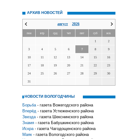
АРХИВ НОВОСТЕЙ
август
2026
пон
втр
срд
чет
пят
суб
вск
1
2
3
4
5
6
7
8
9
10
11
12
13
14
15
16
17
18
19
20
21
22
23
24
25
26
27
28
29
30
31
НОВОСТИ ВОЛОГОДЧИНЫ
Борьба
- газета Вожегодского района
Вперёд
- газета Устюженского района
Звезда
- газета Шекснинского района
Знамя
- газета Бабушкинского района
Искра
- газета Чагодощенского района
Маяк
- газета Вологодского района