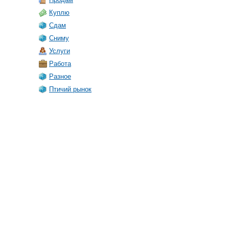
Куплю
Сдам
Сниму
Услуги
Работа
Разное
Птичий рынок