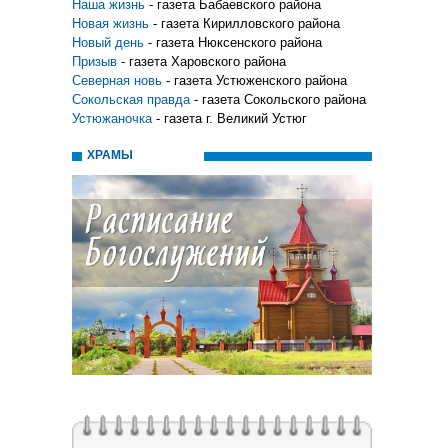
Наша жизнь
- газета Бабаевского района
Новая жизнь
- газета Кирилловского района
Новый день
- газета Нюксенского района
Призыв
- газета Харовского района
Северная новь
- газета Устюженского района
Сокольская правда
- газета Сокольского района
Устюжаночка
- газета г. Великий Устюг
ХРАМЫ