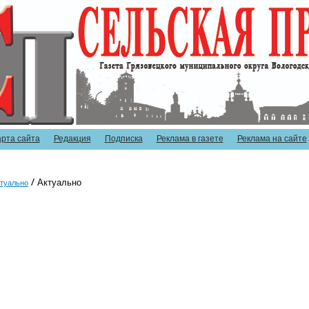
арта сайта
Редакция
Подписка
Реклама в газете
Реклама на сайте
Актуально
туально