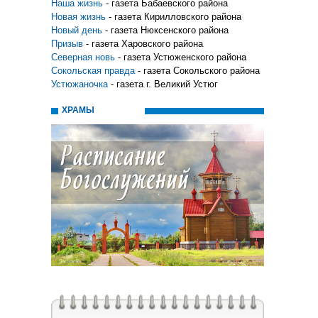
Наша жизнь
- газета Бабаевского района
Новая жизнь
- газета Кирилловского района
Новый день
- газета Нюксенского района
Призыв
- газета Харовского района
Северная новь
- газета Устюженского района
Сокольская правда
- газета Сокольского района
Устюжаночка
- газета г. Великий Устюг
ХРАМЫ