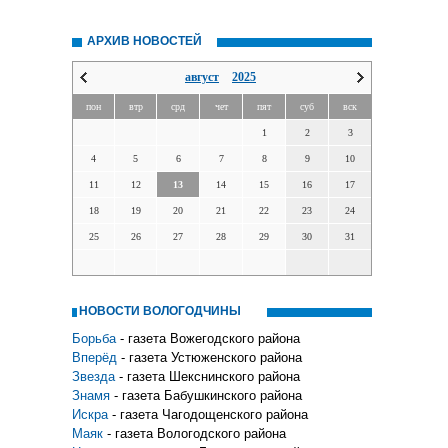
АРХИВ НОВОСТЕЙ
август
2025
пон
втр
срд
чет
пят
суб
вск
1
2
3
4
5
6
7
8
9
10
11
12
13
14
15
16
17
18
19
20
21
22
23
24
25
26
27
28
29
30
31
НОВОСТИ ВОЛОГОДЧИНЫ
Борьба
- газета Вожегодского района
Вперёд
- газета Устюженского района
Звезда
- газета Шекснинского района
Знамя
- газета Бабушкинского района
Искра
- газета Чагодощенского района
Маяк
- газета Вологодского района