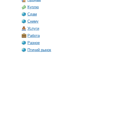
Куплю
Сдам
Сниму
Услуги
Работа
Разное
Птичий рынок