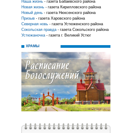
Наша жизнь
- газета Бабаевского района
Новая жизнь
- газета Кирилловского района
Новый день
- газета Нюксенского района
Призыв
- газета Харовского района
Северная новь
- газета Устюженского района
Сокольская правда
- газета Сокольского района
Устюжаночка
- газета г. Великий Устюг
ХРАМЫ