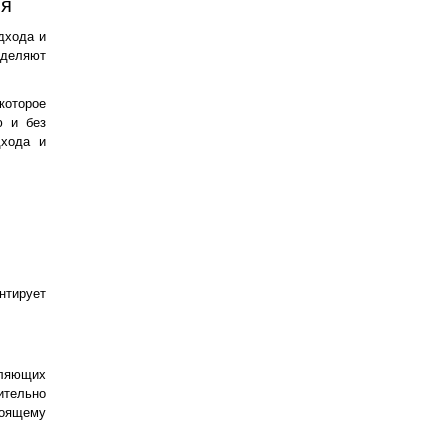
ия
дхода и
еделяют
которое
ю и без
дхода и
нтирует
оляющих
тельно
тоящему