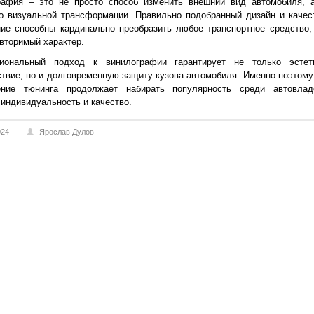
рафия – это не просто способ изменить внешний вид автомобиля, 
о визуальной трансформации. Правильно подобранный дизайн и качес
ие способны кардинально преобразить любое транспортное средство,
вторимый характер.
иональный подход к винилографии гарантирует не только эстет
твие, но и долговременную защиту кузова автомобиля. Именно поэтому
ение тюнинга продолжает набирать популярность среди автовлад
индивидуальность и качество.
024
Ярослав Дулов