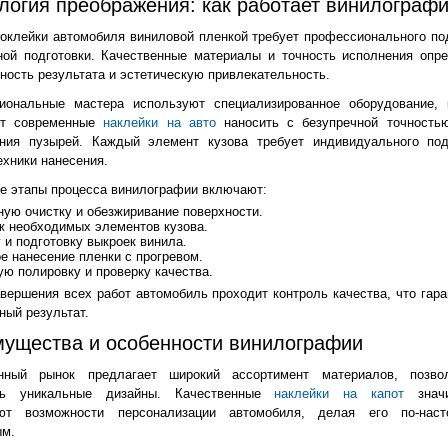
логия преображения: как работает винилограф
оклейки автомобиля виниловой пленкой требует профессионального по
ной подготовки. Качественные материалы и точность исполнения опр
ность результата и эстетическую привлекательность.
иональные мастера используют специализированное оборудование, 
ет современные
наклейки на авто
наносить с безупречной точность
ания пузырей. Каждый элемент кузова требует индивидуального по
ехники нанесения.
е этапы процесса винилографии включают:
ую очистку и обезжиривание поверхности.
 необходимых элементов кузова.
 и подготовку выкроек винила.
е нанесение пленки с прогревом.
ю полировку и проверку качества.
вершения всех работ автомобиль проходит контроль качества, что гара
ный результат.
ущества и особенности винилографии
нный рынок предлагает широкий ассортимент материалов, позв
ть уникальные дизайны. Качественные
наклейки на капот
значи
ют возможности персонализации автомобиля, делая его по-нас
ым.