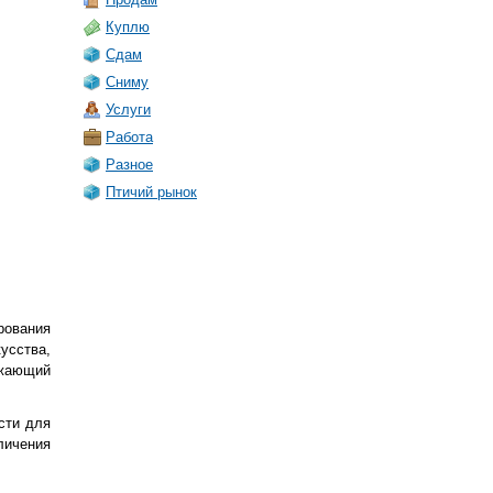
Куплю
Сдам
Сниму
Услуги
Работа
Разное
Птичий рынок
рования
сства,
жающий
сти для
личения