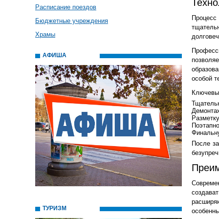
Техно
Расписание поездов
Процесс 
Бюджетные учреждения
тщатель
Храмы
долговеч
Професс
АФИША
позволя
образов
особой т
Ключевы
Тщательн
Демонтаж
Разметку
Поэтапно
Финальну
После за
безупреч
Преим
Совреме
создава
расширя
ТУРИЗМ
особенн