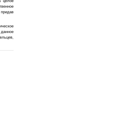
а целое
твенное
 придав
ическое
 данное
ельцев,