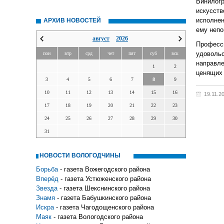
Винилог
искусств
исполнен
АРХИВ НОВОСТЕЙ
ему непо
август
2026
Професс
удовольс
пон
втр
срд
чет
пят
суб
вск
направл
1
2
ценящих 
3
4
5
6
7
8
9
10
11
12
13
14
15
16
19.11.2
17
18
19
20
21
22
23
24
25
26
27
28
29
30
31
НОВОСТИ ВОЛОГОДЧИНЫ
Борьба
- газета Вожегодского района
Вперёд
- газета Устюженского района
Звезда
- газета Шекснинского района
Знамя
- газета Бабушкинского района
Искра
- газета Чагодощенского района
Маяк
- газета Вологодского района