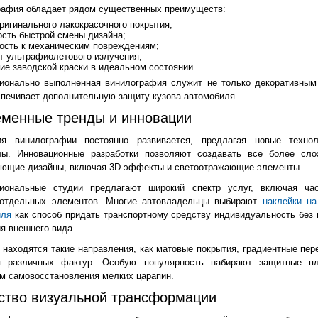
рафия обладает рядом существенных преимуществ:
ригинального лакокрасочного покрытия;
сть быстрой смены дизайна;
ость к механическим повреждениям;
т ультрафиолетового излучения;
ие заводской краски в идеальном состоянии.
ионально выполненная винилография служит не только декоративным
спечивает дополнительную защиту кузова автомобиля.
менные тренды и инновации
ия винилографии постоянно развивается, предлагая новые техно
лы. Инновационные разработки позволяют создавать все более сл
яющие дизайны, включая 3D-эффекты и светоотражающие элементы.
иональные студии предлагают широкий спектр услуг, включая ча
 отдельных элементов. Многие автовладельцы выбирают
наклейки на
иля
как способ придать транспортному средству индивидуальность без 
я внешнего вида.
 находятся такие направления, как матовые покрытия, градиентные пер
я различных фактур. Особую популярность набирают защитные п
 самовосстановления мелких царапин.
ство визуальной трансформации