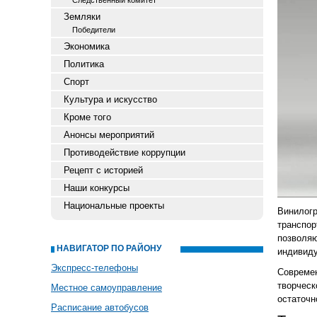
Следственный комитет
Земляки
Победители
Экономика
Политика
Спорт
Культура и искусство
Кроме того
Анонсы мероприятий
Противодействие коррупции
Рецепт с историей
Наши конкурсы
Национальные проекты
Винилог
транспо
позволя
НАВИГАТОР ПО РАЙОНУ
индивиду
Экспресс-телефоны
Современ
творчес
Местное самоуправление
остаточн
Расписание автобусов