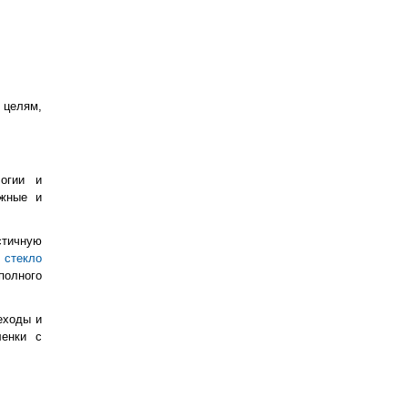
 целям,
логии и
ожные и
стичную
 стекло
полного
еходы и
ленки с