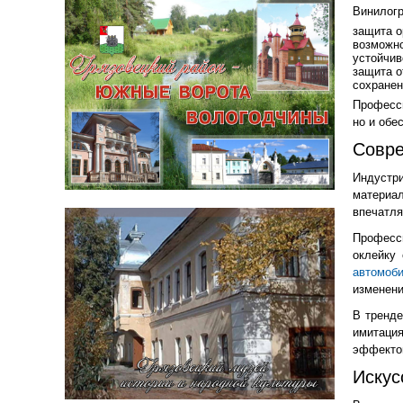
Винилог
защита о
возможно
устойчив
защита о
сохранен
Професс
но и обе
Совре
Индустр
материа
впечатл
Професс
оклейку
автомоб
изменени
В тренде
имитаци
эффектом
Искус