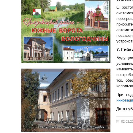
С росто
система
перегре
приорит
автомат
повышенн
устройст
7. Гибк
Будущее
условия
изменят
востребо
ток, об
использо
При под
инноваци
Дата пуб
02.02.2