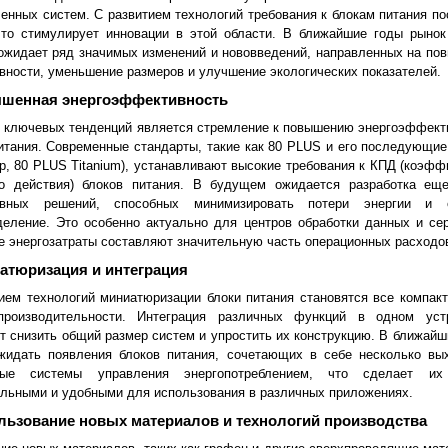
нных систем. С развитием технологий требования к блокам питания по
что стимулирует инновации в этой области. В ближайшие годы рынок
ожидает ряд значимых изменений и нововведений, направленных на по
ности, уменьшение размеров и улучшение экологических показателей.
ышенная энергоэффективность
 ключевых тенденций является стремление к повышению энергоэффект
итания. Современные стандарты, такие как 80 PLUS и его последующие
р, 80 PLUS Titanium), устанавливают высокие требования к КПД (коэфф
го действия) блоков питания. В будущем ожидается разработка ещ
вных решений, способных минимизировать потери энергии и с
еление. Это особенно актуально для центров обработки данных и се
е энергозатраты составляют значительную часть операционных расходо
иатюризация и интеграция
ием технологий миниатюризации блоки питания становятся все компакт
производительности. Интеграция различных функций в одном уст
т снизить общий размер систем и упростить их конструкцию. В ближайш
жидать появления блоков питания, сочетающих в себе несколько вы
ные системы управления энергопотреблением, что сделает их
льными и удобными для использования в различных приложениях.
ользование новых материалов и технологий производства