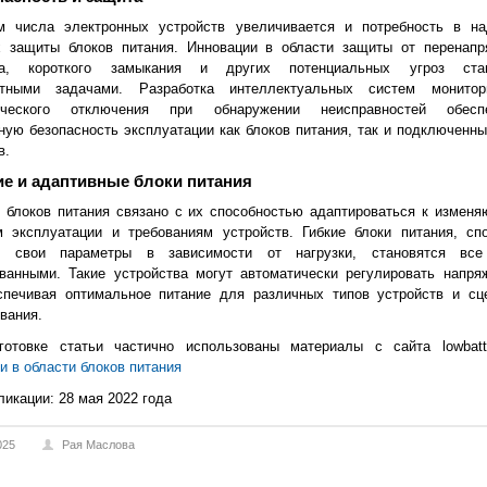
м числа электронных устройств увеличивается и потребность в н
х защиты блоков питания. Инновации в области защиты от перенапр
ва, короткого замыкания и других потенциальных угроз стан
етными задачами. Разработка интеллектуальных систем монито
ического отключения при обнаружении неисправностей обеспе
ую безопасность эксплуатации как блоков питания, так и подключенны
в.
ие и адаптивные блоки питания
 блоков питания связано с их способностью адаптироваться к измен
м эксплуатации и требованиям устройств. Гибкие блоки питания, сп
ь свои параметры в зависимости от нагрузки, становятся все
ванными. Такие устройства могут автоматически регулировать напря
еспечивая оптимальное питание для различных типов устройств и сц
вания.
готовке статьи частично использованы материалы с сайта lowbatte
и в области блоков питания
ликации: 28 мая 2022 года
025
Рая Маслова