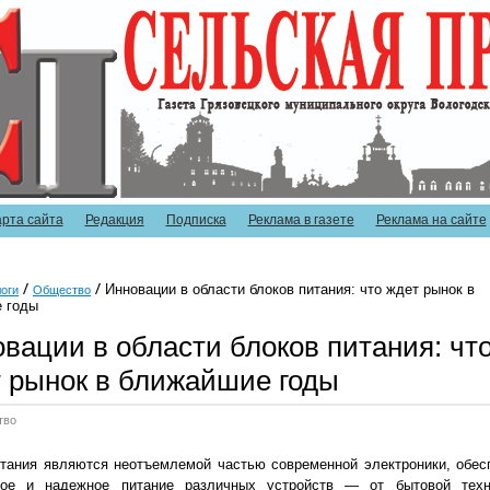
арта сайта
Редакция
Подписка
Реклама в газете
Реклама на сайте
Инновации в области блоков питания: что ждет рынок в
оги
Общество
 годы
вации в области блоков питания: чт
 рынок в ближайшие годы
тво
тания являются неотъемлемой частью современной электроники, обес
ное и надежное питание различных устройств — от бытовой тех