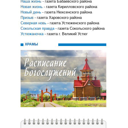
Наша жизнь
- газета Бабаевского района
Новая жизнь
- газета Кирилловского района
Новый день
- газета Нюксенского района
Призыв
- газета Харовского района
Северная новь
- газета Устюженского района
Сокольская правда
- газета Сокольского района
Устюжаночка
- газета г. Великий Устюг
ХРАМЫ