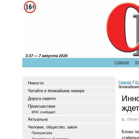
3:37 — 7 августа 2026
Главная
К
Главная
Бл
Новости
ближайшие
Читайте в ближайшем номере
Инно
Дорога памяти
ждет
Происшествия
МЧС сообщает
Актуально
Общес
Человек, общество, закон
Блоки пи
Прокуратура
стабиль