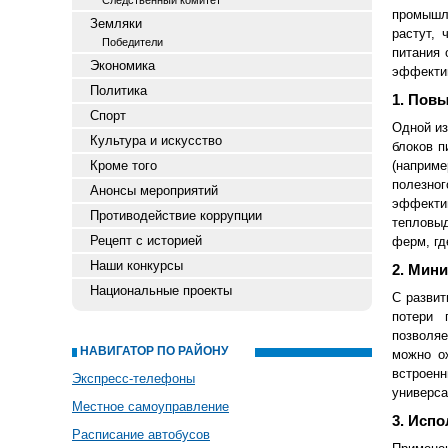
Следственный комитет
промышле
Земляки
растут, 
Победители
питания 
Экономика
эффектив
Политика
1. Пов
Спорт
Одной из
Культура и искусство
блоков п
Кроме того
(наприме
полезно
Анонсы мероприятий
эффекти
Противодействие коррупции
тепловыд
Рецепт с историей
ферм, гд
Наши конкурсы
2. Мин
Национальные проекты
С развит
потери 
позволяе
НАВИГАТОР ПО РАЙОНУ
можно о
встроен
Экспресс-телефоны
универса
Местное самоуправление
3. Исп
Расписание автобусов