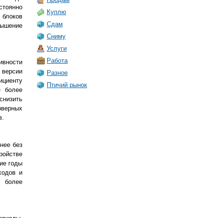
стоянно
Куплю
 блоков
Сдам
вышение
Сниму
Услуги
Работа
ивности
 версии
Разное
ициенту
Птичий рынок
е более
низить
рверных
в.
нее без
ройстве
ие годы
ходов и
 более