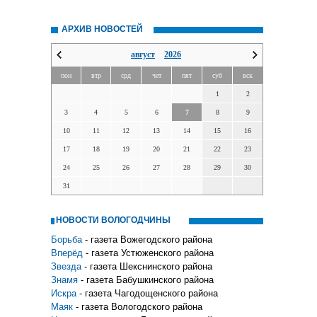
АРХИВ НОВОСТЕЙ
август
2026
пон
втр
срд
чет
пят
суб
вск
1
2
3
4
5
6
7
8
9
10
11
12
13
14
15
16
17
18
19
20
21
22
23
24
25
26
27
28
29
30
31
НОВОСТИ ВОЛОГОДЧИНЫ
Борьба
- газета Вожегодского района
Вперёд
- газета Устюженского района
Звезда
- газета Шекснинского района
Знамя
- газета Бабушкинского района
Искра
- газета Чагодощенского района
Маяк
- газета Вологодского района