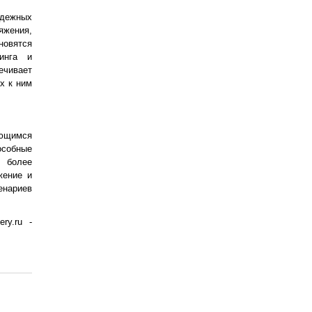
адежных
яжения,
овятся
ринга и
чивает
х к ним
яющимся
особные
 более
жение и
енариев
ry.ru -