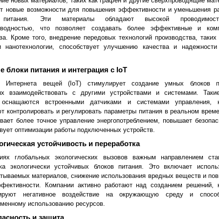
ие новых материалов, таких как графен и другие сверхпроводящие мат
ет новые возможности для повышения эффективности и уменьшения р
 питания. Эти материалы обладают высокой проводимо
оводностью, что позволяет создавать более эффективные и ком
ва. Кроме того, внедрение передовых технологий производства, таких 
и нанотехнологии, способствует улучшению качества и надежности
е блоки питания и интеграция с IoT
е Интернета вещей (IoT) стимулирует создание умных блоков п
ых взаимодействовать с другими устройствами и системами. Таки
 оснащаются встроенными датчиками и системами управления, 
т контролировать и регулировать параметры питания в реальном време
вает более точное управление энергопотреблением, повышает безопас
вует оптимизации работы подключенных устройств.
огическая устойчивость и переработка
иях глобальных экологических вызовов важным направлением ста
тка экологически устойчивых блоков питания. Это включает исполь
тываемых материалов, снижение использования вредных веществ и по
ффективности. Компании активно работают над созданием решений, 
ируют негативное воздействие на окружающую среду и способ
менному использованию ресурсов.
пасность и защита