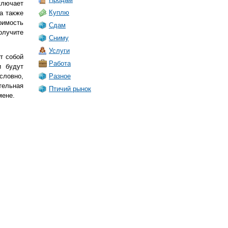
ключает
Куплю
а также
оимость
Сдам
олучите
Сниму
Услуги
т собой
Работа
и будут
словно,
Разное
тельная
Птичий рынок
мене.