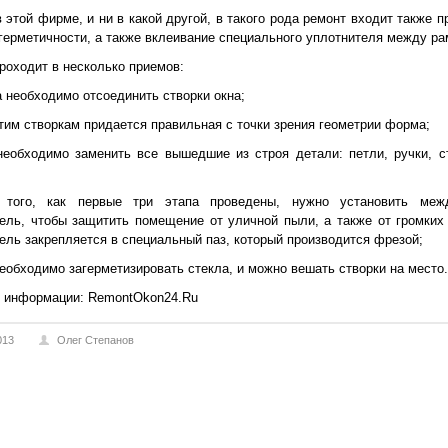
 этой фирме, и ни в какой другой, в такого рода ремонт входит также 
герметичности, а также вклеивание специального уплотнителя между ра
роходит в несколько приемов:
а необходимо отсоединить створки окна;
этим створкам придается правильная с точки зрения геометрии форма;
необходимо заменить все вышедшие из строя детали: петли, ручки, с
 того, как первые три этапа проведены, нужно установить ме
ель, чтобы защитить помещение от уличной пыли, а также от громких 
ель закрепляется в специальный паз, который производится фрезой;
необходимо загерметизировать стекла, и можно вешать створки на место.
к информации:
RemontOkon24.Ru
013
Олег Степанов