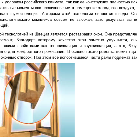
 к условиям российского климата, так как ее конструкция полностью ис
гативные моменты как проникновение в помещение холодного воздуха, 
ивает шумоизоляцию. Авторами этой технологии являются шведы. Ст
ехнологического комплекса совсем не высокая, зато результат вы п
ющий.
й технологией из Швеции является реставрация окон. Она представляе
ремонт, благодаря которому качество окон заметно улучшится, он
 такими свойствами как теплоизоляция и звукоизоляция, а это, безу
жно для комфортного проживания. В основе такого ремонта лежит тща
 оконных створок. При этом все испортившиеся части рамы подлежат за