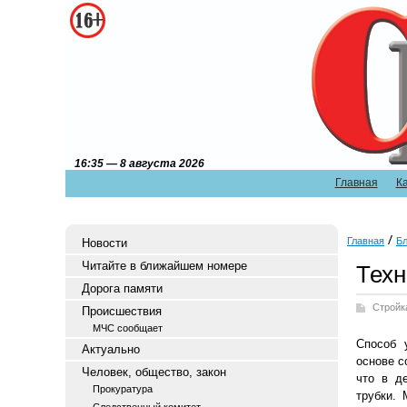
16:35 — 8 августа 2026
Главная
К
Главная
Бл
Новости
Читайте в ближайшем номере
Техн
Дорога памяти
Стройк
Происшествия
МЧС сообщает
Способ 
Актуально
основе с
Человек, общество, закон
что в д
Прокуратура
трубки. 