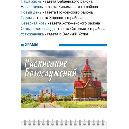
Наша жизнь
- газета Бабаевского района
Новая жизнь
- газета Кирилловского района
Новый день
- газета Нюксенского района
Призыв
- газета Харовского района
Северная новь
- газета Устюженского района
Сокольская правда
- газета Сокольского района
Устюжаночка
- газета г. Великий Устюг
ХРАМЫ