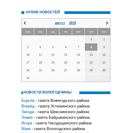
АРХИВ НОВОСТЕЙ
август
2026
пон
втр
срд
чет
пят
суб
вск
1
2
3
4
5
6
7
8
9
10
11
12
13
14
15
16
17
18
19
20
21
22
23
24
25
26
27
28
29
30
31
НОВОСТИ ВОЛОГОДЧИНЫ
Борьба
- газета Вожегодского района
Вперёд
- газета Устюженского района
Звезда
- газета Шекснинского района
Знамя
- газета Бабушкинского района
Искра
- газета Чагодощенского района
Маяк
- газета Вологодского района