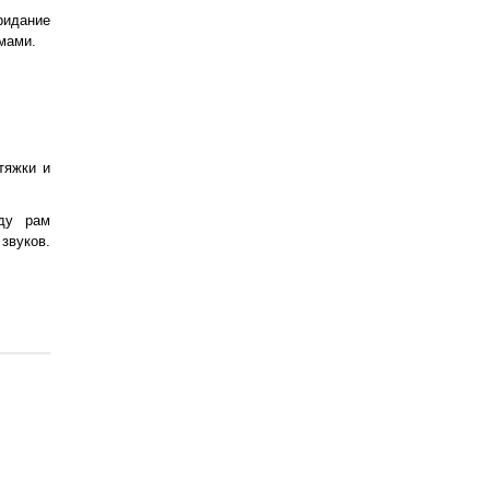
придание
мами.
тяжки и
жду рам
звуков.