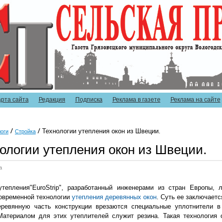
арта сайта
Редакция
Подписка
Реклама в газете
Реклама на сайте
Технологии утепления окон из Швеции.
оги
Стройка
ологии утепления окон из Швеции.
а
утепления"EuroStrip", разработанный инженерами из стран Европы, 
овременной технологии
утепления деревянных окон
. Суть ее заключаетс
еревянную часть конструкции врезаются специальные уплотнители 
Материалом для этих утеплителей служит резина. Такая технология 