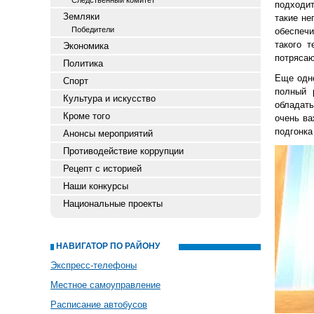
Следственный комитет
подходит
Земляки
такие не
Победители
обеспеч
такого т
Экономика
потряса
Политика
Еще одно
Спорт
полный 
Культура и искусство
обладать
Кроме того
очень ва
подгонка
Анонсы мероприятий
Противодействие коррупции
Рецепт с историей
Наши конкурсы
Национальные проекты
НАВИГАТОР ПО РАЙОНУ
Экспресс-телефоны
Местное самоуправление
Расписание автобусов