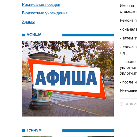
Расписание поездов
Именно в
стеклам 
Бюджетные учреждения
Ремонт п
Храмы
- сначал
АФИША
- затем 
- также 
т.д.;
- после
уплотнит
Уплотнит
- после 
Источни
31.10.2
ТУРИЗМ