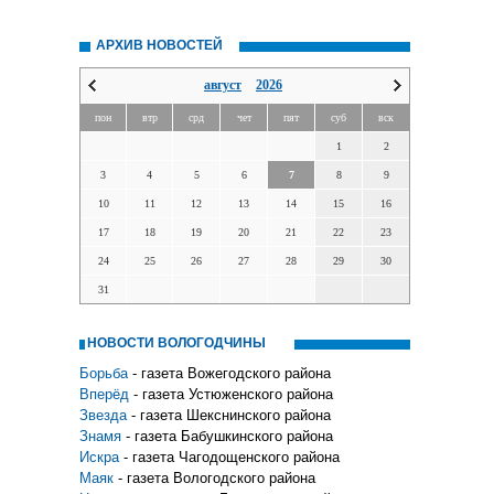
АРХИВ НОВОСТЕЙ
август
2026
пон
втр
срд
чет
пят
суб
вск
1
2
3
4
5
6
7
8
9
10
11
12
13
14
15
16
17
18
19
20
21
22
23
24
25
26
27
28
29
30
31
НОВОСТИ ВОЛОГОДЧИНЫ
Борьба
- газета Вожегодского района
Вперёд
- газета Устюженского района
Звезда
- газета Шекснинского района
Знамя
- газета Бабушкинского района
Искра
- газета Чагодощенского района
Маяк
- газета Вологодского района