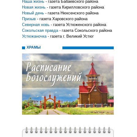
Наша жизнь
- газета Бабаевского района
Новая жизнь
- газета Кирилловского района
Новый день
- газета Нюксенского района
Призыв
- газета Харовского района
Северная новь
- газета Устюженского района
Сокольская правда
- газета Сокольского района
Устюжаночка
- газета г. Великий Устюг
ХРАМЫ