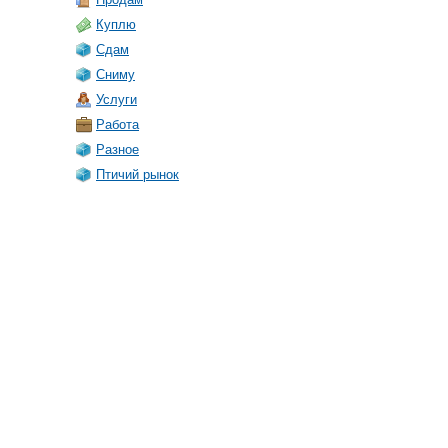
Куплю
Сдам
Сниму
Услуги
Работа
Разное
Птичий рынок