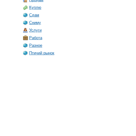
Куплю
Сдам
Сниму
Услуги
Работа
Разное
Птичий рынок