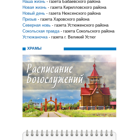
Наша жизнь
- газета Бабаевского района
Новая жизнь
- газета Кирилловского района
Новый день
- газета Нюксенского района
Призыв
- газета Харовского района
Северная новь
- газета Устюженского района
Сокольская правда
- газета Сокольского района
Устюжаночка
- газета г. Великий Устюг
ХРАМЫ