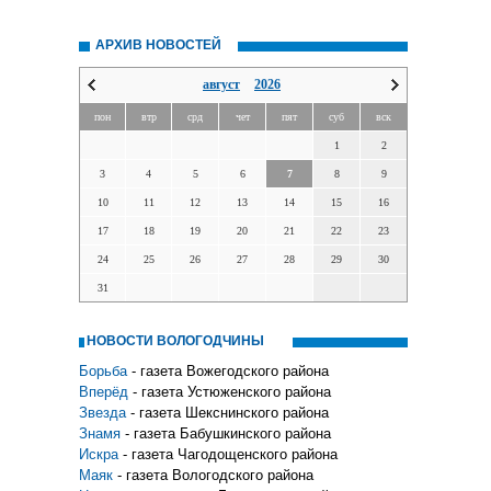
АРХИВ НОВОСТЕЙ
август
2026
пон
втр
срд
чет
пят
суб
вск
1
2
3
4
5
6
7
8
9
10
11
12
13
14
15
16
17
18
19
20
21
22
23
24
25
26
27
28
29
30
31
НОВОСТИ ВОЛОГОДЧИНЫ
Борьба
- газета Вожегодского района
Вперёд
- газета Устюженского района
Звезда
- газета Шекснинского района
Знамя
- газета Бабушкинского района
Искра
- газета Чагодощенского района
Маяк
- газета Вологодского района