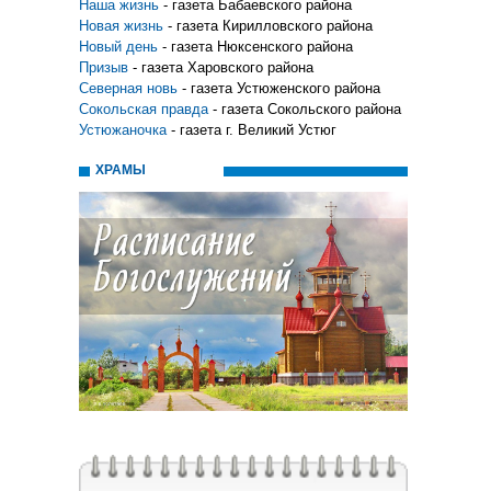
Наша жизнь
- газета Бабаевского района
Новая жизнь
- газета Кирилловского района
Новый день
- газета Нюксенского района
Призыв
- газета Харовского района
Северная новь
- газета Устюженского района
Сокольская правда
- газета Сокольского района
Устюжаночка
- газета г. Великий Устюг
ХРАМЫ