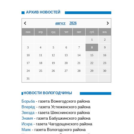
АРХИВ НОВОСТЕЙ
август
2026
пон
втр
срд
чет
пят
суб
вск
1
2
3
4
5
6
7
8
9
10
11
12
13
14
15
16
17
18
19
20
21
22
23
24
25
26
27
28
29
30
31
НОВОСТИ ВОЛОГОДЧИНЫ
Борьба
- газета Вожегодского района
Вперёд
- газета Устюженского района
Звезда
- газета Шекснинского района
Знамя
- газета Бабушкинского района
Искра
- газета Чагодощенского района
Маяк
- газета Вологодского района