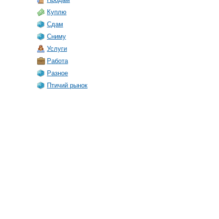
Куплю
Сдам
Сниму
Услуги
Работа
Разное
Птичий рынок