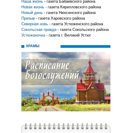
Наша жизнь
- газета Бабаевского района
Новая жизнь
- газета Кирилловского района
Новый день
- газета Нюксенского района
Призыв
- газета Харовского района
Северная новь
- газета Устюженского района
Сокольская правда
- газета Сокольского района
Устюжаночка
- газета г. Великий Устюг
ХРАМЫ