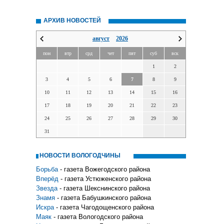
АРХИВ НОВОСТЕЙ
август
2026
пон
втр
срд
чет
пят
суб
вск
1
2
3
4
5
6
7
8
9
10
11
12
13
14
15
16
17
18
19
20
21
22
23
24
25
26
27
28
29
30
31
НОВОСТИ ВОЛОГОДЧИНЫ
Борьба
- газета Вожегодского района
Вперёд
- газета Устюженского района
Звезда
- газета Шекснинского района
Знамя
- газета Бабушкинского района
Искра
- газета Чагодощенского района
Маяк
- газета Вологодского района