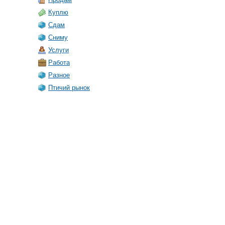
Куплю
Сдам
Сниму
Услуги
Работа
Разное
Птичий рынок