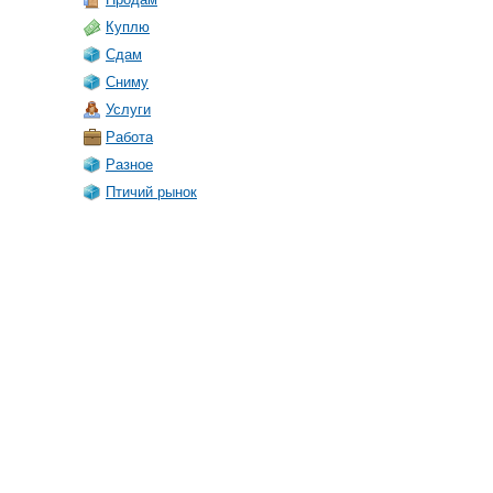
Куплю
Сдам
Сниму
Услуги
Работа
Разное
Птичий рынок