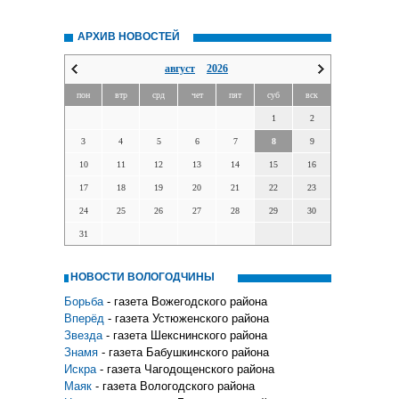
АРХИВ НОВОСТЕЙ
август
2026
пон
втр
срд
чет
пят
суб
вск
1
2
3
4
5
6
7
8
9
10
11
12
13
14
15
16
17
18
19
20
21
22
23
24
25
26
27
28
29
30
31
НОВОСТИ ВОЛОГОДЧИНЫ
Борьба
- газета Вожегодского района
Вперёд
- газета Устюженского района
Звезда
- газета Шекснинского района
Знамя
- газета Бабушкинского района
Искра
- газета Чагодощенского района
Маяк
- газета Вологодского района