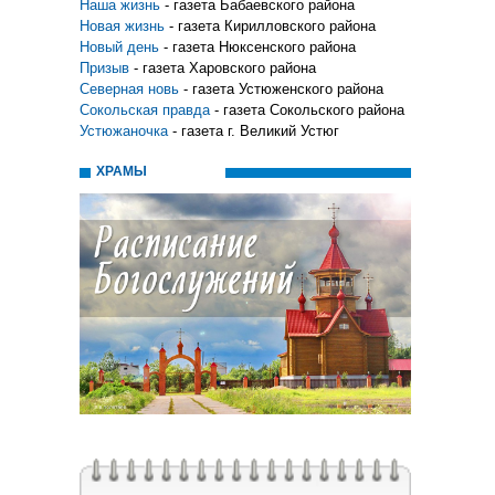
Наша жизнь
- газета Бабаевского района
Новая жизнь
- газета Кирилловского района
Новый день
- газета Нюксенского района
Призыв
- газета Харовского района
Северная новь
- газета Устюженского района
Сокольская правда
- газета Сокольского района
Устюжаночка
- газета г. Великий Устюг
ХРАМЫ