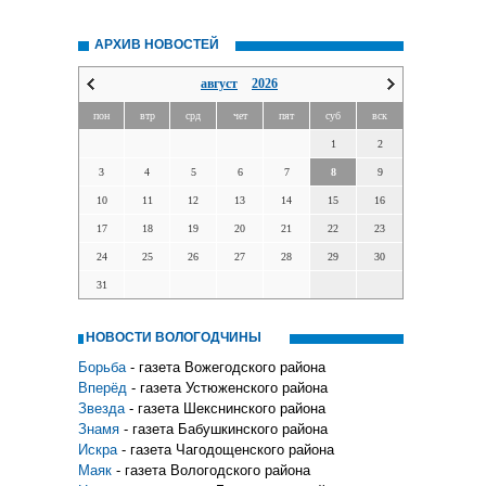
АРХИВ НОВОСТЕЙ
август
2026
пон
втр
срд
чет
пят
суб
вск
1
2
3
4
5
6
7
8
9
10
11
12
13
14
15
16
17
18
19
20
21
22
23
24
25
26
27
28
29
30
31
НОВОСТИ ВОЛОГОДЧИНЫ
Борьба
- газета Вожегодского района
Вперёд
- газета Устюженского района
Звезда
- газета Шекснинского района
Знамя
- газета Бабушкинского района
Искра
- газета Чагодощенского района
Маяк
- газета Вологодского района