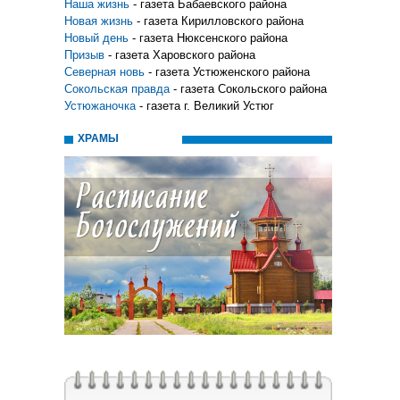
Наша жизнь
- газета Бабаевского района
Новая жизнь
- газета Кирилловского района
Новый день
- газета Нюксенского района
Призыв
- газета Харовского района
Северная новь
- газета Устюженского района
Сокольская правда
- газета Сокольского района
Устюжаночка
- газета г. Великий Устюг
ХРАМЫ