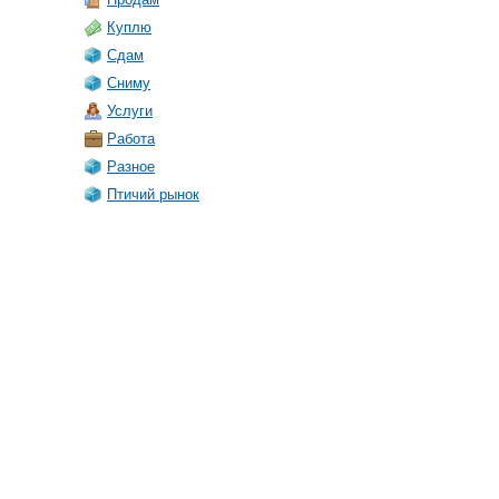
Куплю
Сдам
Сниму
Услуги
Работа
Разное
Птичий рынок