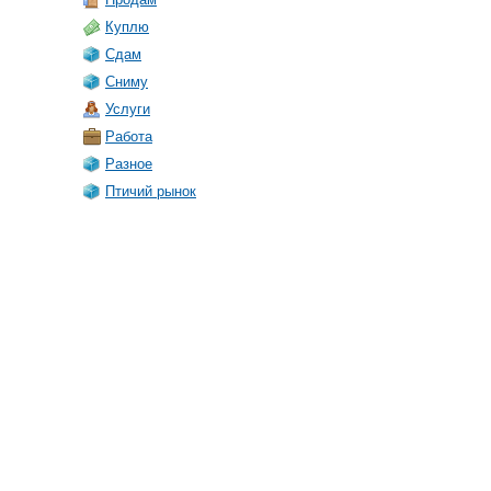
Куплю
Сдам
Сниму
Услуги
Работа
Разное
Птичий рынок