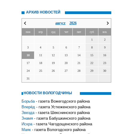
АРХИВ НОВОСТЕЙ
август
2026
пон
втр
срд
чет
пят
суб
вск
1
2
3
4
5
6
7
8
9
10
11
12
13
14
15
16
17
18
19
20
21
22
23
24
25
26
27
28
29
30
31
НОВОСТИ ВОЛОГОДЧИНЫ
Борьба
- газета Вожегодского района
Вперёд
- газета Устюженского района
Звезда
- газета Шекснинского района
Знамя
- газета Бабушкинского района
Искра
- газета Чагодощенского района
Маяк
- газета Вологодского района