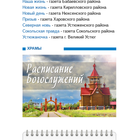
Наша жизнь
- газета Бабаевского района
Новая жизнь
- газета Кирилловского района
Новый день
- газета Нюксенского района
Призыв
- газета Харовского района
Северная новь
- газета Устюженского района
Сокольская правда
- газета Сокольского района
Устюжаночка
- газета г. Великий Устюг
ХРАМЫ