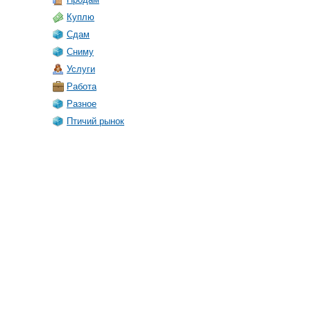
Куплю
Сдам
Сниму
Услуги
Работа
Разное
Птичий рынок