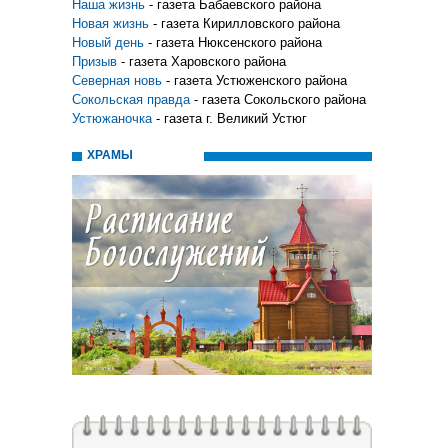
Наша жизнь
- газета Бабаевского района
Новая жизнь
- газета Кирилловского района
Новый день
- газета Нюксенского района
Призыв
- газета Харовского района
Северная новь
- газета Устюженского района
Сокольская правда
- газета Сокольского района
Устюжаночка
- газета г. Великий Устюг
ХРАМЫ