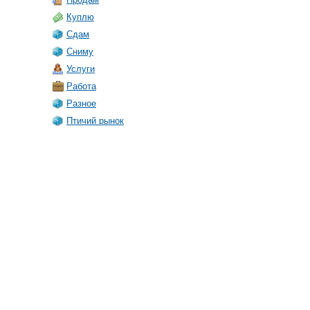
Куплю
Сдам
Сниму
Услуги
Работа
Разное
Птичий рынок