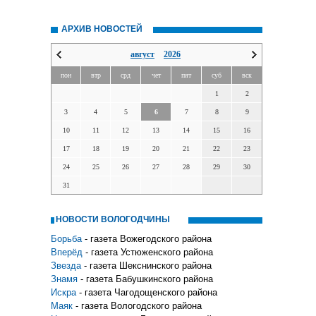
АРХИВ НОВОСТЕЙ
август
2026
пон
втр
срд
чет
пят
суб
вск
1
2
3
4
5
6
7
8
9
10
11
12
13
14
15
16
17
18
19
20
21
22
23
24
25
26
27
28
29
30
31
НОВОСТИ ВОЛОГОДЧИНЫ
Борьба
- газета Вожегодского района
Вперёд
- газета Устюженского района
Звезда
- газета Шекснинского района
Знамя
- газета Бабушкинского района
Искра
- газета Чагодощенского района
Маяк
- газета Вологодского района