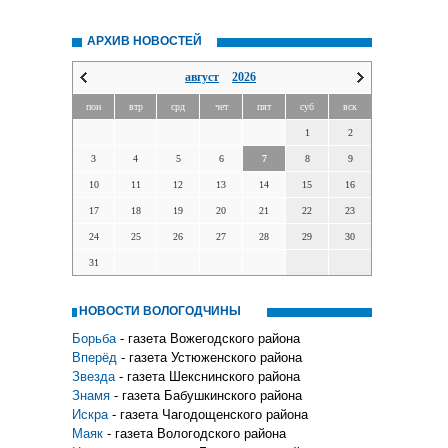
АРХИВ НОВОСТЕЙ
август
2026
пон
втр
срд
чет
пят
суб
вск
1
2
3
4
5
6
7
8
9
10
11
12
13
14
15
16
17
18
19
20
21
22
23
24
25
26
27
28
29
30
31
НОВОСТИ ВОЛОГОДЧИНЫ
Борьба
- газета Вожегодского района
Вперёд
- газета Устюженского района
Звезда
- газета Шекснинского района
Знамя
- газета Бабушкинского района
Искра
- газета Чагодощенского района
Маяк
- газета Вологодского района