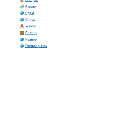
Куплю
Сдам
Сниму
Услуги
Работа
Разное
Птичий рынок