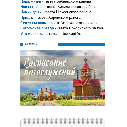
Наша жизнь
- газета Бабаевского района
Новая жизнь
- газета Кирилловского района
Новый день
- газета Нюксенского района
Призыв
- газета Харовского района
Северная новь
- газета Устюженского района
Сокольская правда
- газета Сокольского района
Устюжаночка
- газета г. Великий Устюг
ХРАМЫ