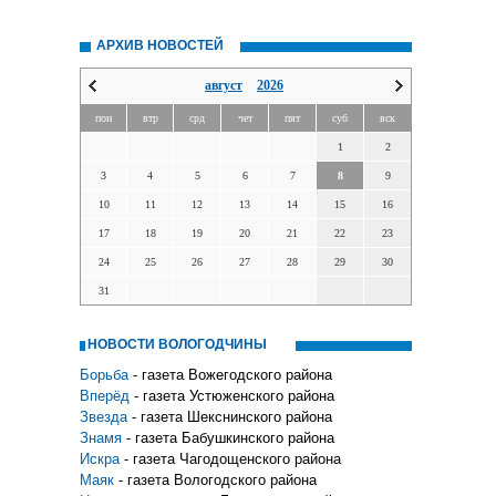
АРХИВ НОВОСТЕЙ
август
2026
пон
втр
срд
чет
пят
суб
вск
1
2
3
4
5
6
7
8
9
10
11
12
13
14
15
16
17
18
19
20
21
22
23
24
25
26
27
28
29
30
31
НОВОСТИ ВОЛОГОДЧИНЫ
Борьба
- газета Вожегодского района
Вперёд
- газета Устюженского района
Звезда
- газета Шекснинского района
Знамя
- газета Бабушкинского района
Искра
- газета Чагодощенского района
Маяк
- газета Вологодского района