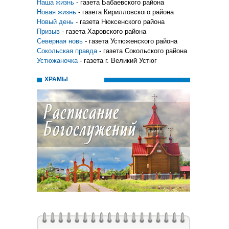
Наша жизнь
- газета Бабаевского района
Новая жизнь
- газета Кирилловского района
Новый день
- газета Нюксенского района
Призыв
- газета Харовского района
Северная новь
- газета Устюженского района
Сокольская правда
- газета Сокольского района
Устюжаночка
- газета г. Великий Устюг
ХРАМЫ