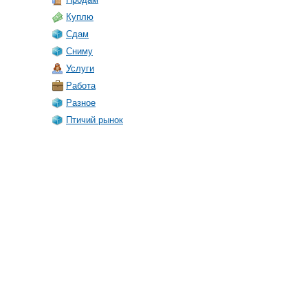
Куплю
Сдам
Сниму
Услуги
Работа
Разное
Птичий рынок