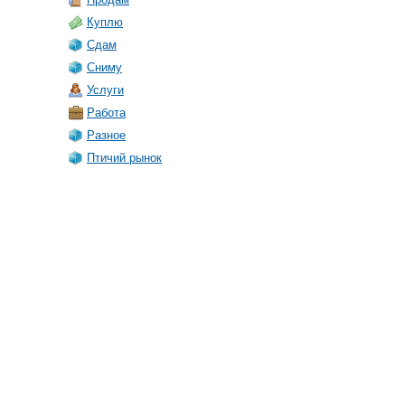
Куплю
Сдам
Сниму
Услуги
Работа
Разное
Птичий рынок