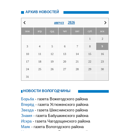
АРХИВ НОВОСТЕЙ
август
2026
пон
втр
срд
чет
пят
суб
вск
1
2
3
4
5
6
7
8
9
10
11
12
13
14
15
16
17
18
19
20
21
22
23
24
25
26
27
28
29
30
31
НОВОСТИ ВОЛОГОДЧИНЫ
Борьба
- газета Вожегодского района
Вперёд
- газета Устюженского района
Звезда
- газета Шекснинского района
Знамя
- газета Бабушкинского района
Искра
- газета Чагодощенского района
Маяк
- газета Вологодского района