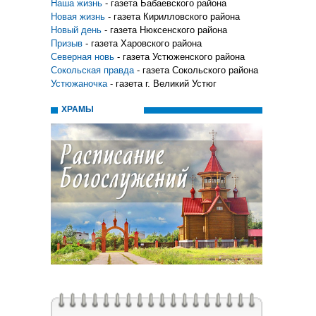
Наша жизнь
- газета Бабаевского района
Новая жизнь
- газета Кирилловского района
Новый день
- газета Нюксенского района
Призыв
- газета Харовского района
Северная новь
- газета Устюженского района
Сокольская правда
- газета Сокольского района
Устюжаночка
- газета г. Великий Устюг
ХРАМЫ