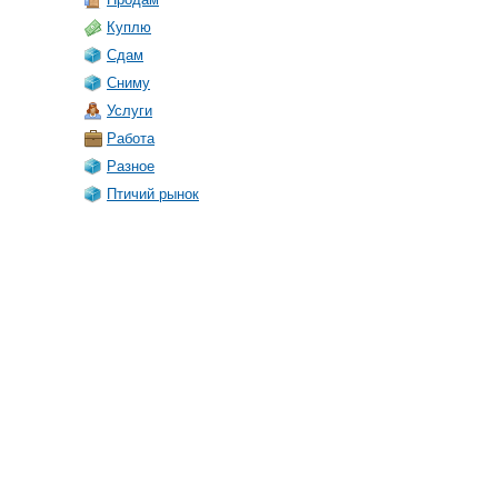
Куплю
Сдам
Сниму
Услуги
Работа
Разное
Птичий рынок