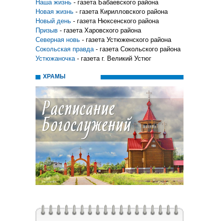
Наша жизнь
- газета Бабаевского района
Новая жизнь
- газета Кирилловского района
Новый день
- газета Нюксенского района
Призыв
- газета Харовского района
Северная новь
- газета Устюженского района
Сокольская правда
- газета Сокольского района
Устюжаночка
- газета г. Великий Устюг
ХРАМЫ