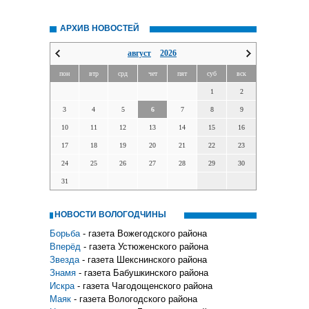
АРХИВ НОВОСТЕЙ
август
2026
пон
втр
срд
чет
пят
суб
вск
1
2
3
4
5
6
7
8
9
10
11
12
13
14
15
16
17
18
19
20
21
22
23
24
25
26
27
28
29
30
31
НОВОСТИ ВОЛОГОДЧИНЫ
Борьба
- газета Вожегодского района
Вперёд
- газета Устюженского района
Звезда
- газета Шекснинского района
Знамя
- газета Бабушкинского района
Искра
- газета Чагодощенского района
Маяк
- газета Вологодского района