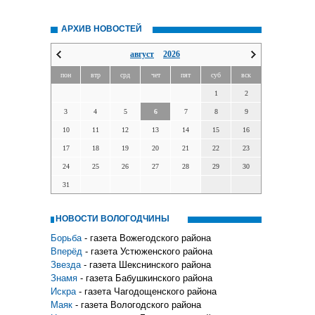
АРХИВ НОВОСТЕЙ
август
2026
пон
втр
срд
чет
пят
суб
вск
1
2
3
4
5
6
7
8
9
10
11
12
13
14
15
16
17
18
19
20
21
22
23
24
25
26
27
28
29
30
31
НОВОСТИ ВОЛОГОДЧИНЫ
Борьба
- газета Вожегодского района
Вперёд
- газета Устюженского района
Звезда
- газета Шекснинского района
Знамя
- газета Бабушкинского района
Искра
- газета Чагодощенского района
Маяк
- газета Вологодского района