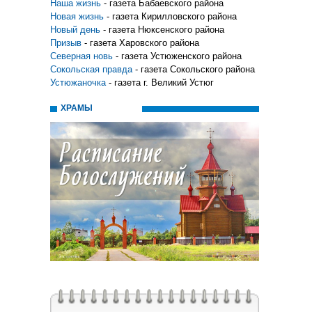
Наша жизнь
- газета Бабаевского района
Новая жизнь
- газета Кирилловского района
Новый день
- газета Нюксенского района
Призыв
- газета Харовского района
Северная новь
- газета Устюженского района
Сокольская правда
- газета Сокольского района
Устюжаночка
- газета г. Великий Устюг
ХРАМЫ