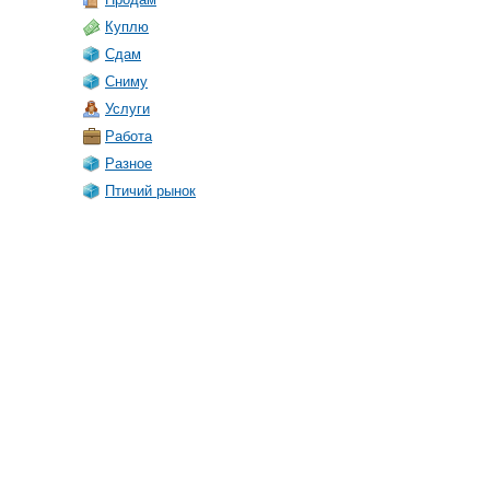
Куплю
Сдам
Сниму
Услуги
Работа
Разное
Птичий рынок