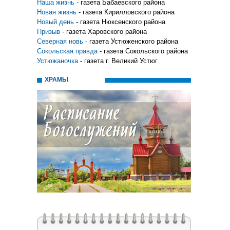
Наша жизнь
- газета Бабаевского района
Новая жизнь
- газета Кирилловского района
Новый день
- газета Нюксенского района
Призыв
- газета Харовского района
Северная новь
- газета Устюженского района
Сокольская правда
- газета Сокольского района
Устюжаночка
- газета г. Великий Устюг
ХРАМЫ