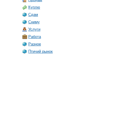
Куплю
Сдам
Сниму
Услуги
Работа
Разное
Птичий рынок