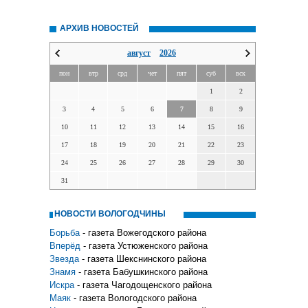
АРХИВ НОВОСТЕЙ
август
2026
пон
втр
срд
чет
пят
суб
вск
1
2
3
4
5
6
7
8
9
10
11
12
13
14
15
16
17
18
19
20
21
22
23
24
25
26
27
28
29
30
31
НОВОСТИ ВОЛОГОДЧИНЫ
Борьба
- газета Вожегодского района
Вперёд
- газета Устюженского района
Звезда
- газета Шекснинского района
Знамя
- газета Бабушкинского района
Искра
- газета Чагодощенского района
Маяк
- газета Вологодского района