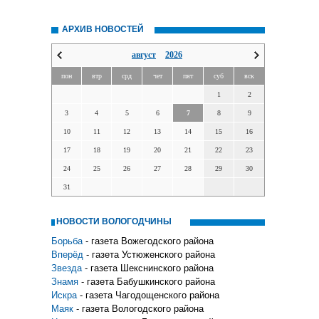
АРХИВ НОВОСТЕЙ
август
2026
пон
втр
срд
чет
пят
суб
вск
1
2
3
4
5
6
7
8
9
10
11
12
13
14
15
16
17
18
19
20
21
22
23
24
25
26
27
28
29
30
31
НОВОСТИ ВОЛОГОДЧИНЫ
Борьба
- газета Вожегодского района
Вперёд
- газета Устюженского района
Звезда
- газета Шекснинского района
Знамя
- газета Бабушкинского района
Искра
- газета Чагодощенского района
Маяк
- газета Вологодского района