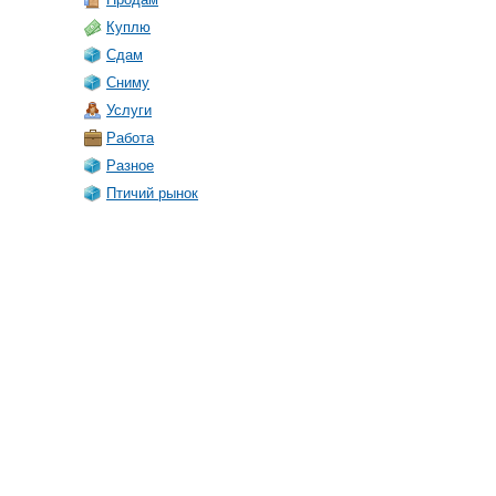
Куплю
Сдам
Сниму
Услуги
Работа
Разное
Птичий рынок