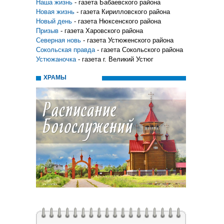
Наша жизнь
- газета Бабаевского района
Новая жизнь
- газета Кирилловского района
Новый день
- газета Нюксенского района
Призыв
- газета Харовского района
Северная новь
- газета Устюженского района
Сокольская правда
- газета Сокольского района
Устюжаночка
- газета г. Великий Устюг
ХРАМЫ