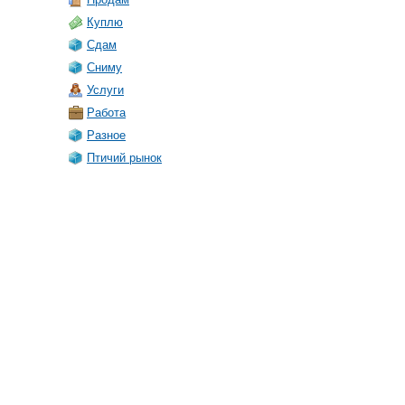
Куплю
Сдам
Сниму
Услуги
Работа
Разное
Птичий рынок