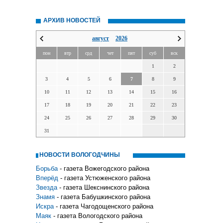
АРХИВ НОВОСТЕЙ
август
2026
пон
втр
срд
чет
пят
суб
вск
1
2
3
4
5
6
7
8
9
10
11
12
13
14
15
16
17
18
19
20
21
22
23
24
25
26
27
28
29
30
31
НОВОСТИ ВОЛОГОДЧИНЫ
Борьба
- газета Вожегодского района
Вперёд
- газета Устюженского района
Звезда
- газета Шекснинского района
Знамя
- газета Бабушкинского района
Искра
- газета Чагодощенского района
Маяк
- газета Вологодского района