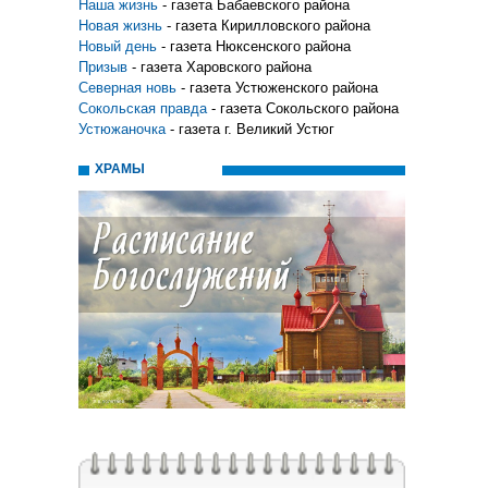
Наша жизнь
- газета Бабаевского района
Новая жизнь
- газета Кирилловского района
Новый день
- газета Нюксенского района
Призыв
- газета Харовского района
Северная новь
- газета Устюженского района
Сокольская правда
- газета Сокольского района
Устюжаночка
- газета г. Великий Устюг
ХРАМЫ