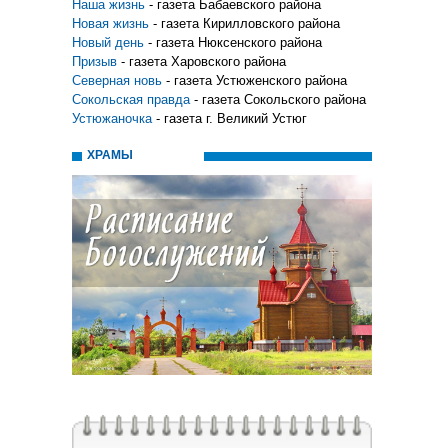
Наша жизнь
- газета Бабаевского района
Новая жизнь
- газета Кирилловского района
Новый день
- газета Нюксенского района
Призыв
- газета Харовского района
Северная новь
- газета Устюженского района
Сокольская правда
- газета Сокольского района
Устюжаночка
- газета г. Великий Устюг
ХРАМЫ