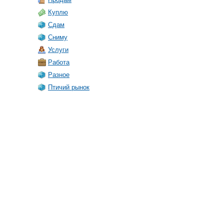
Куплю
Сдам
Сниму
Услуги
Работа
Разное
Птичий рынок