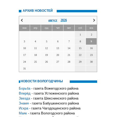
АРХИВ НОВОСТЕЙ
август
2026
пон
втр
срд
чет
пят
суб
вск
1
2
3
4
5
6
7
8
9
10
11
12
13
14
15
16
17
18
19
20
21
22
23
24
25
26
27
28
29
30
31
НОВОСТИ ВОЛОГОДЧИНЫ
Борьба
- газета Вожегодского района
Вперёд
- газета Устюженского района
Звезда
- газета Шекснинского района
Знамя
- газета Бабушкинского района
Искра
- газета Чагодощенского района
Маяк
- газета Вологодского района