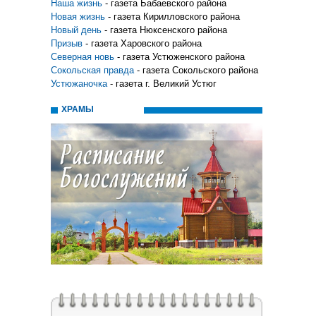
Наша жизнь
- газета Бабаевского района
Новая жизнь
- газета Кирилловского района
Новый день
- газета Нюксенского района
Призыв
- газета Харовского района
Северная новь
- газета Устюженского района
Сокольская правда
- газета Сокольского района
Устюжаночка
- газета г. Великий Устюг
ХРАМЫ