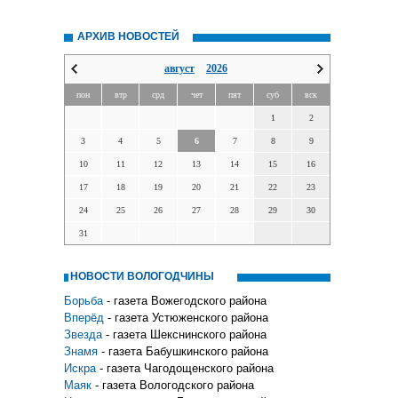
АРХИВ НОВОСТЕЙ
август
2026
пон
втр
срд
чет
пят
суб
вск
1
2
3
4
5
6
7
8
9
10
11
12
13
14
15
16
17
18
19
20
21
22
23
24
25
26
27
28
29
30
31
НОВОСТИ ВОЛОГОДЧИНЫ
Борьба
- газета Вожегодского района
Вперёд
- газета Устюженского района
Звезда
- газета Шекснинского района
Знамя
- газета Бабушкинского района
Искра
- газета Чагодощенского района
Маяк
- газета Вологодского района