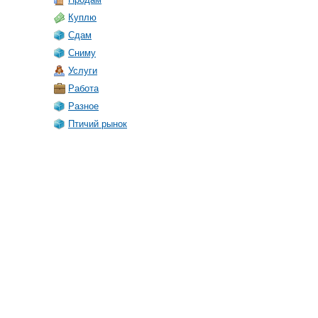
Куплю
Сдам
Сниму
Услуги
Работа
Разное
Птичий рынок