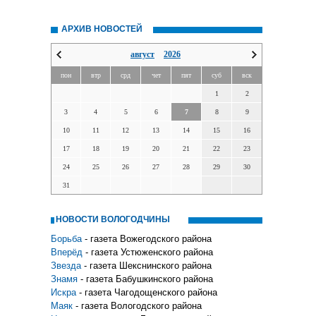
АРХИВ НОВОСТЕЙ
август
2026
пон
втр
срд
чет
пят
суб
вск
1
2
3
4
5
6
7
8
9
10
11
12
13
14
15
16
17
18
19
20
21
22
23
24
25
26
27
28
29
30
31
НОВОСТИ ВОЛОГОДЧИНЫ
Борьба
- газета Вожегодского района
Вперёд
- газета Устюженского района
Звезда
- газета Шекснинского района
Знамя
- газета Бабушкинского района
Искра
- газета Чагодощенского района
Маяк
- газета Вологодского района