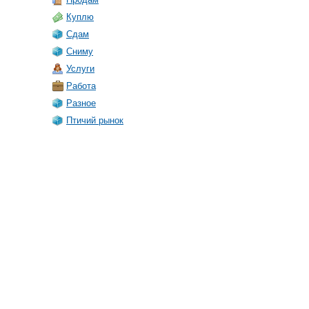
Куплю
Сдам
Сниму
Услуги
Работа
Разное
Птичий рынок