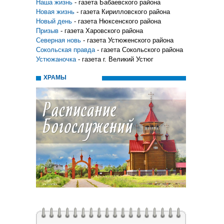
Наша жизнь
- газета Бабаевского района
Новая жизнь
- газета Кирилловского района
Новый день
- газета Нюксенского района
Призыв
- газета Харовского района
Северная новь
- газета Устюженского района
Сокольская правда
- газета Сокольского района
Устюжаночка
- газета г. Великий Устюг
ХРАМЫ