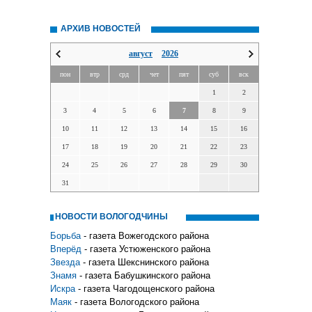
АРХИВ НОВОСТЕЙ
август
2026
пон
втр
срд
чет
пят
суб
вск
1
2
3
4
5
6
7
8
9
10
11
12
13
14
15
16
17
18
19
20
21
22
23
24
25
26
27
28
29
30
31
НОВОСТИ ВОЛОГОДЧИНЫ
Борьба
- газета Вожегодского района
Вперёд
- газета Устюженского района
Звезда
- газета Шекснинского района
Знамя
- газета Бабушкинского района
Искра
- газета Чагодощенского района
Маяк
- газета Вологодского района