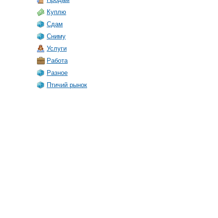
Куплю
Сдам
Сниму
Услуги
Работа
Разное
Птичий рынок