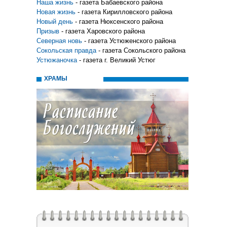
Наша жизнь
- газета Бабаевского района
Новая жизнь
- газета Кирилловского района
Новый день
- газета Нюксенского района
Призыв
- газета Харовского района
Северная новь
- газета Устюженского района
Сокольская правда
- газета Сокольского района
Устюжаночка
- газета г. Великий Устюг
ХРАМЫ