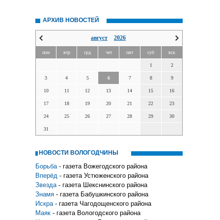
АРХИВ НОВОСТЕЙ
август
2026
пон
втр
срд
чет
пят
суб
вск
1
2
3
4
5
6
7
8
9
10
11
12
13
14
15
16
17
18
19
20
21
22
23
24
25
26
27
28
29
30
31
НОВОСТИ ВОЛОГОДЧИНЫ
Борьба
- газета Вожегодского района
Вперёд
- газета Устюженского района
Звезда
- газета Шекснинского района
Знамя
- газета Бабушкинского района
Искра
- газета Чагодощенского района
Маяк
- газета Вологодского района