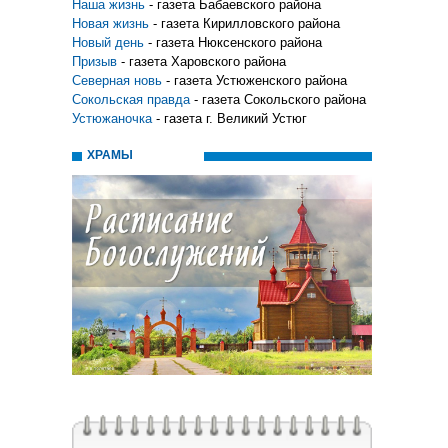
Наша жизнь
- газета Бабаевского района
Новая жизнь
- газета Кирилловского района
Новый день
- газета Нюксенского района
Призыв
- газета Харовского района
Северная новь
- газета Устюженского района
Сокольская правда
- газета Сокольского района
Устюжаночка
- газета г. Великий Устюг
ХРАМЫ