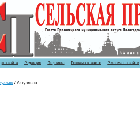
арта сайта
Редакция
Подписка
Реклама в газете
Реклама на сайте
Актуально
туально