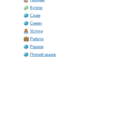
Куплю
Сдам
Сниму
Услуги
Работа
Разное
Птичий рынок