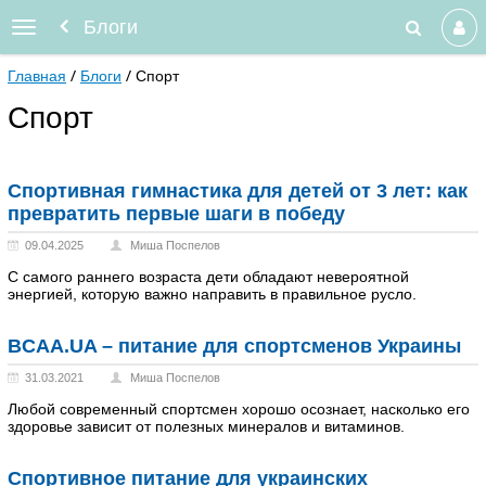
Блоги
Главная
Блоги
Спорт
Спорт
Спортивная гимнастика для детей от 3 лет: как
превратить первые шаги в победу
09.04.2025
Миша Поспелов
С самого раннего возраста дети обладают невероятной
энергией, которую важно направить в правильное русло.
BCAA.UA – питание для спортсменов Украины
31.03.2021
Миша Поспелов
Любой современный спортсмен хорошо осознает, насколько его
здоровье зависит от полезных минералов и витаминов.
Спортивное питание для украинских