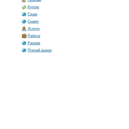
Куплю
Сдам
Сниму
Услуги
Работа
Разное
Птичий рынок