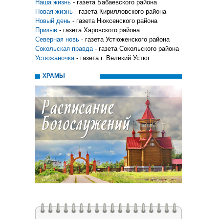
Наша жизнь
- газета Бабаевского района
Новая жизнь
- газета Кирилловского района
Новый день
- газета Нюксенского района
Призыв
- газета Харовского района
Северная новь
- газета Устюженского района
Сокольская правда
- газета Сокольского района
Устюжаночка
- газета г. Великий Устюг
ХРАМЫ