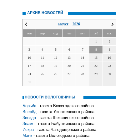
АРХИВ НОВОСТЕЙ
август
2026
пон
втр
срд
чет
пят
суб
вск
1
2
3
4
5
6
7
8
9
10
11
12
13
14
15
16
17
18
19
20
21
22
23
24
25
26
27
28
29
30
31
НОВОСТИ ВОЛОГОДЧИНЫ
Борьба
- газета Вожегодского района
Вперёд
- газета Устюженского района
Звезда
- газета Шекснинского района
Знамя
- газета Бабушкинского района
Искра
- газета Чагодощенского района
Маяк
- газета Вологодского района