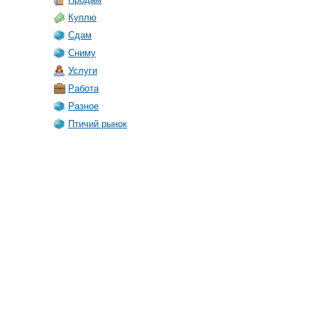
Куплю
Сдам
Сниму
Услуги
Работа
Разное
Птичий рынок