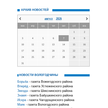
АРХИВ НОВОСТЕЙ
август
2026
пон
втр
срд
чет
пят
суб
вск
1
2
3
4
5
6
7
8
9
10
11
12
13
14
15
16
17
18
19
20
21
22
23
24
25
26
27
28
29
30
31
НОВОСТИ ВОЛОГОДЧИНЫ
Борьба
- газета Вожегодского района
Вперёд
- газета Устюженского района
Звезда
- газета Шекснинского района
Знамя
- газета Бабушкинского района
Искра
- газета Чагодощенского района
Маяк
- газета Вологодского района