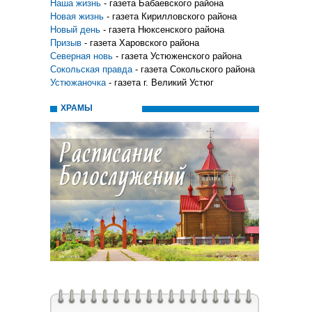
Наша жизнь
- газета Бабаевского района
Новая жизнь
- газета Кирилловского района
Новый день
- газета Нюксенского района
Призыв
- газета Харовского района
Северная новь
- газета Устюженского района
Сокольская правда
- газета Сокольского района
Устюжаночка
- газета г. Великий Устюг
ХРАМЫ