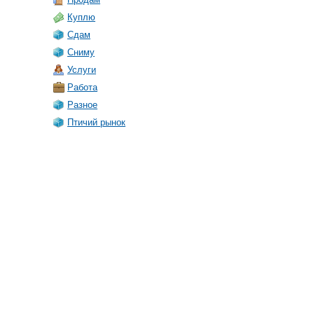
Куплю
Сдам
Сниму
Услуги
Работа
Разное
Птичий рынок