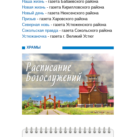
Наша жизнь
- газета Бабаевского района
Новая жизнь
- газета Кирилловского района
Новый день
- газета Нюксенского района
Призыв
- газета Харовского района
Северная новь
- газета Устюженского района
Сокольская правда
- газета Сокольского района
Устюжаночка
- газета г. Великий Устюг
ХРАМЫ