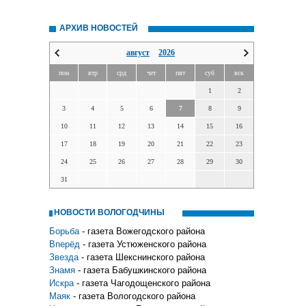
АРХИВ НОВОСТЕЙ
август
2026
пон
втр
срд
чет
пят
суб
вск
1
2
3
4
5
6
7
8
9
10
11
12
13
14
15
16
17
18
19
20
21
22
23
24
25
26
27
28
29
30
31
НОВОСТИ ВОЛОГОДЧИНЫ
Борьба
- газета Вожегодского района
Вперёд
- газета Устюженского района
Звезда
- газета Шекснинского района
Знамя
- газета Бабушкинского района
Искра
- газета Чагодощенского района
Маяк
- газета Вологодского района