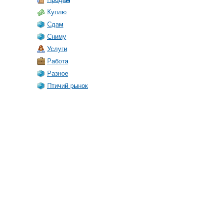
Куплю
Сдам
Сниму
Услуги
Работа
Разное
Птичий рынок