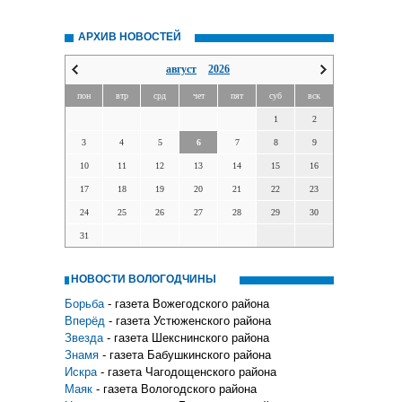
АРХИВ НОВОСТЕЙ
август
2026
пон
втр
срд
чет
пят
суб
вск
1
2
3
4
5
6
7
8
9
10
11
12
13
14
15
16
17
18
19
20
21
22
23
24
25
26
27
28
29
30
31
НОВОСТИ ВОЛОГОДЧИНЫ
Борьба
- газета Вожегодского района
Вперёд
- газета Устюженского района
Звезда
- газета Шекснинского района
Знамя
- газета Бабушкинского района
Искра
- газета Чагодощенского района
Маяк
- газета Вологодского района