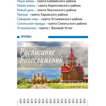
Наша жизнь
- газета Бабаевского района
Новая жизнь
- газета Кирилловского района
Новый день
- газета Нюксенского района
Призыв
- газета Харовского района
Северная новь
- газета Устюженского района
Сокольская правда
- газета Сокольского района
Устюжаночка
- газета г. Великий Устюг
ХРАМЫ