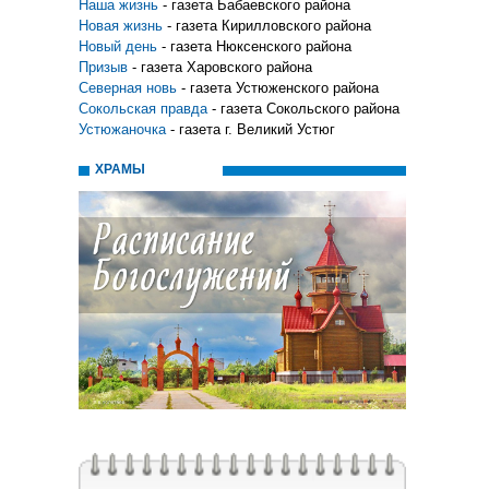
Наша жизнь
- газета Бабаевского района
Новая жизнь
- газета Кирилловского района
Новый день
- газета Нюксенского района
Призыв
- газета Харовского района
Северная новь
- газета Устюженского района
Сокольская правда
- газета Сокольского района
Устюжаночка
- газета г. Великий Устюг
ХРАМЫ