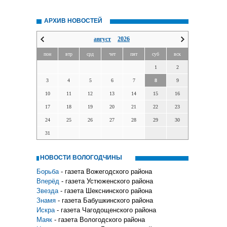
АРХИВ НОВОСТЕЙ
август
2026
пон
втр
срд
чет
пят
суб
вск
1
2
3
4
5
6
7
8
9
10
11
12
13
14
15
16
17
18
19
20
21
22
23
24
25
26
27
28
29
30
31
НОВОСТИ ВОЛОГОДЧИНЫ
Борьба
- газета Вожегодского района
Вперёд
- газета Устюженского района
Звезда
- газета Шекснинского района
Знамя
- газета Бабушкинского района
Искра
- газета Чагодощенского района
Маяк
- газета Вологодского района