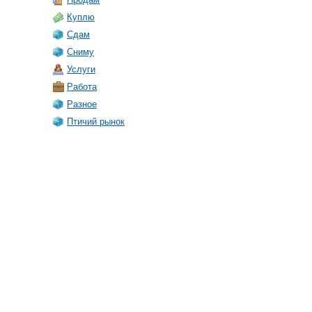
Куплю
Сдам
Сниму
Услуги
Работа
Разное
Птичий рынок