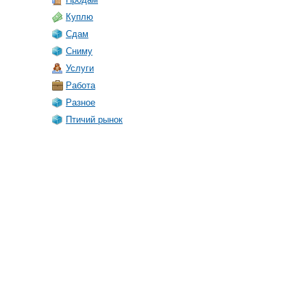
Куплю
Сдам
Сниму
Услуги
Работа
Разное
Птичий рынок