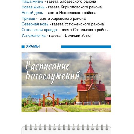
Наша жизнь
- газета Бабаевского района
Новая жизнь
- газета Кирилловского района
Новый день
- газета Нюксенского района
Призыв
- газета Харовского района
Северная новь
- газета Устюженского района
Сокольская правда
- газета Сокольского района
Устюжаночка
- газета г. Великий Устюг
ХРАМЫ