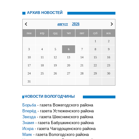
АРХИВ НОВОСТЕЙ
август
2026
пон
втр
срд
чет
пят
суб
вск
1
2
3
4
5
6
7
8
9
10
11
12
13
14
15
16
17
18
19
20
21
22
23
24
25
26
27
28
29
30
31
НОВОСТИ ВОЛОГОДЧИНЫ
Борьба
- газета Вожегодского района
Вперёд
- газета Устюженского района
Звезда
- газета Шекснинского района
Знамя
- газета Бабушкинского района
Искра
- газета Чагодощенского района
Маяк
- газета Вологодского района