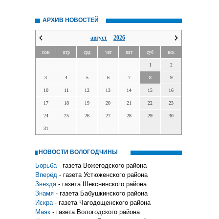
АРХИВ НОВОСТЕЙ
август
2026
пон
втр
срд
чет
пят
суб
вск
1
2
3
4
5
6
7
8
9
10
11
12
13
14
15
16
17
18
19
20
21
22
23
24
25
26
27
28
29
30
31
НОВОСТИ ВОЛОГОДЧИНЫ
Борьба
- газета Вожегодского района
Вперёд
- газета Устюженского района
Звезда
- газета Шекснинского района
Знамя
- газета Бабушкинского района
Искра
- газета Чагодощенского района
Маяк
- газета Вологодского района