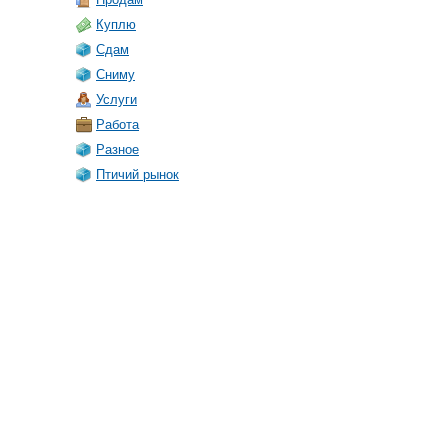
Куплю
Сдам
Сниму
Услуги
Работа
Разное
Птичий рынок