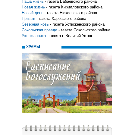
Наша жизнь
- газета Бабаевского района
Новая жизнь
- газета Кирилловского района
Новый день
- газета Нюксенского района
Призыв
- газета Харовского района
Северная новь
- газета Устюженского района
Сокольская правда
- газета Сокольского района
Устюжаночка
- газета г. Великий Устюг
ХРАМЫ