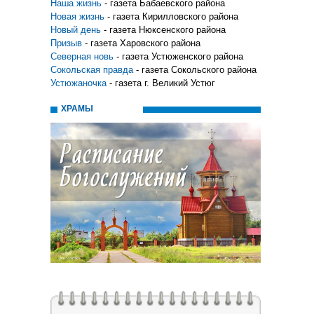
Наша жизнь
- газета Бабаевского района
Новая жизнь
- газета Кирилловского района
Новый день
- газета Нюксенского района
Призыв
- газета Харовского района
Северная новь
- газета Устюженского района
Сокольская правда
- газета Сокольского района
Устюжаночка
- газета г. Великий Устюг
ХРАМЫ