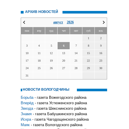
АРХИВ НОВОСТЕЙ
август
2026
пон
втр
срд
чет
пят
суб
вск
1
2
3
4
5
6
7
8
9
10
11
12
13
14
15
16
17
18
19
20
21
22
23
24
25
26
27
28
29
30
31
НОВОСТИ ВОЛОГОДЧИНЫ
Борьба
- газета Вожегодского района
Вперёд
- газета Устюженского района
Звезда
- газета Шекснинского района
Знамя
- газета Бабушкинского района
Искра
- газета Чагодощенского района
Маяк
- газета Вологодского района