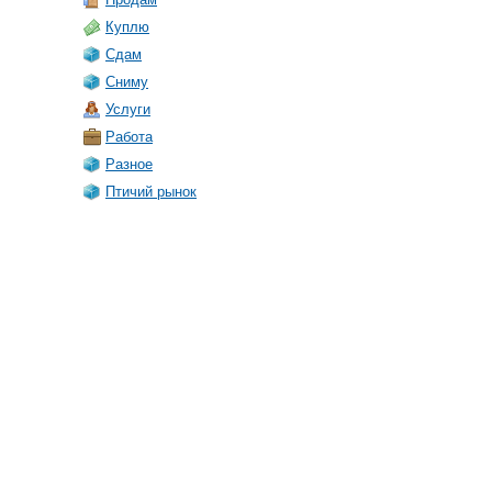
Куплю
Сдам
Сниму
Услуги
Работа
Разное
Птичий рынок