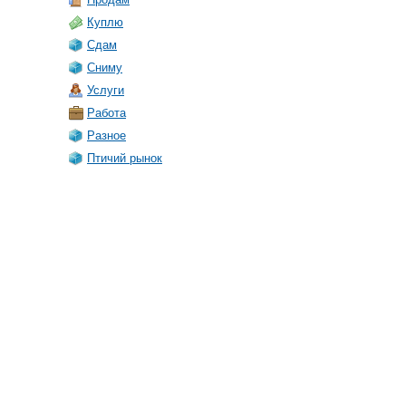
Куплю
Сдам
Сниму
Услуги
Работа
Разное
Птичий рынок