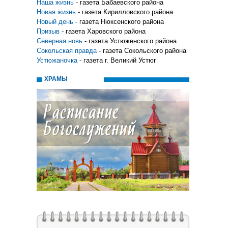
Наша жизнь
- газета Бабаевского района
Новая жизнь
- газета Кирилловского района
Новый день
- газета Нюксенского района
Призыв
- газета Харовского района
Северная новь
- газета Устюженского района
Сокольская правда
- газета Сокольского района
Устюжаночка
- газета г. Великий Устюг
ХРАМЫ