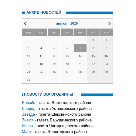
АРХИВ НОВОСТЕЙ
август
2026
пон
втр
срд
чет
пят
суб
вск
1
2
3
4
5
6
7
8
9
10
11
12
13
14
15
16
17
18
19
20
21
22
23
24
25
26
27
28
29
30
31
НОВОСТИ ВОЛОГОДЧИНЫ
Борьба
- газета Вожегодского района
Вперёд
- газета Устюженского района
Звезда
- газета Шекснинского района
Знамя
- газета Бабушкинского района
Искра
- газета Чагодощенского района
Маяк
- газета Вологодского района