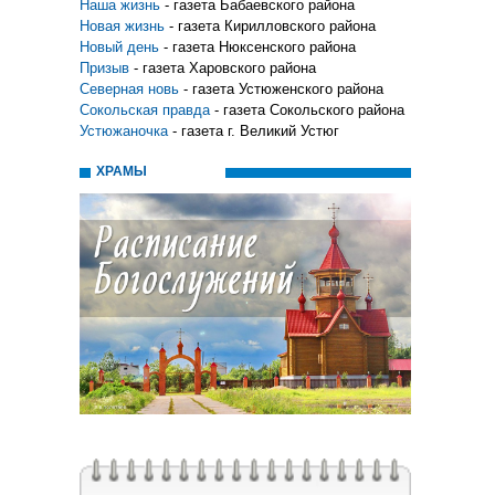
Наша жизнь
- газета Бабаевского района
Новая жизнь
- газета Кирилловского района
Новый день
- газета Нюксенского района
Призыв
- газета Харовского района
Северная новь
- газета Устюженского района
Сокольская правда
- газета Сокольского района
Устюжаночка
- газета г. Великий Устюг
ХРАМЫ