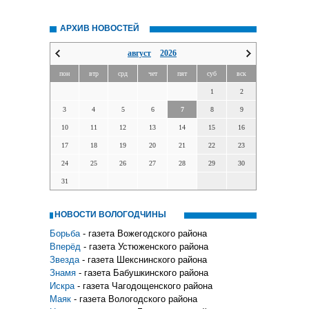
АРХИВ НОВОСТЕЙ
август
2026
пон
втр
срд
чет
пят
суб
вск
1
2
3
4
5
6
7
8
9
10
11
12
13
14
15
16
17
18
19
20
21
22
23
24
25
26
27
28
29
30
31
НОВОСТИ ВОЛОГОДЧИНЫ
Борьба
- газета Вожегодского района
Вперёд
- газета Устюженского района
Звезда
- газета Шекснинского района
Знамя
- газета Бабушкинского района
Искра
- газета Чагодощенского района
Маяк
- газета Вологодского района