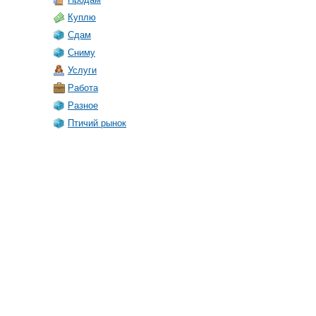
Куплю
Сдам
Сниму
Услуги
Работа
Разное
Птичий рынок