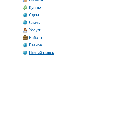
Куплю
Сдам
Сниму
Услуги
Работа
Разное
Птичий рынок