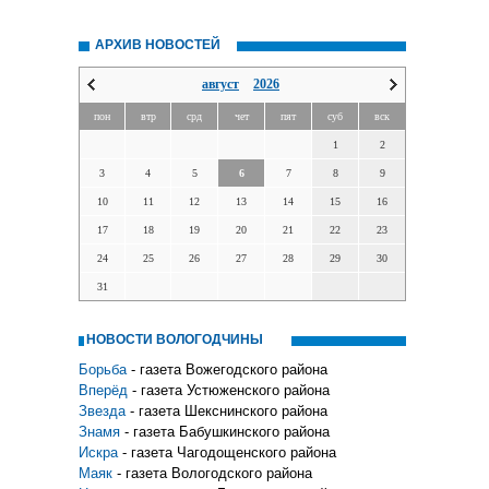
АРХИВ НОВОСТЕЙ
август
2026
пон
втр
срд
чет
пят
суб
вск
1
2
3
4
5
6
7
8
9
10
11
12
13
14
15
16
17
18
19
20
21
22
23
24
25
26
27
28
29
30
31
НОВОСТИ ВОЛОГОДЧИНЫ
Борьба
- газета Вожегодского района
Вперёд
- газета Устюженского района
Звезда
- газета Шекснинского района
Знамя
- газета Бабушкинского района
Искра
- газета Чагодощенского района
Маяк
- газета Вологодского района