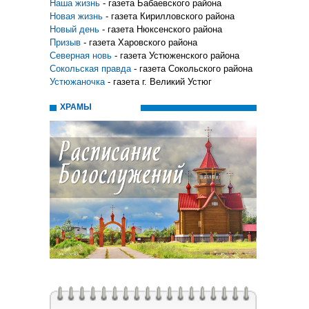
Наша жизнь
- газета Бабаевского района
Новая жизнь
- газета Кирилловского района
Новый день
- газета Нюксенского района
Призыв
- газета Харовского района
Северная новь
- газета Устюженского района
Сокольская правда
- газета Сокольского района
Устюжаночка
- газета г. Великий Устюг
ХРАМЫ