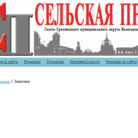
арта сайта
Редакция
Подписка
Реклама в газете
Реклама на сайте
Земляки
емляки